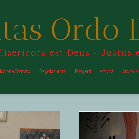
ssione/Statuto
Regolamento
Progetti
Attività
Archivio
Fraternitasodrodraconis