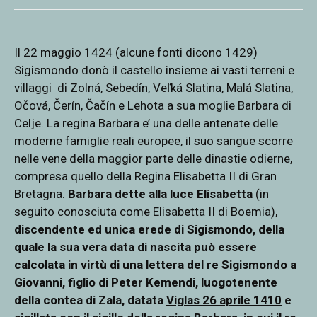
Il 22 maggio 1424 (alcune fonti dicono 1429)
Sigismondo donò il castello insieme ai vasti terreni e
villaggi di Zolná, Sebedín, Veľká Slatina, Malá Slatina,
Očová, Čerín, Čačín e Lehota a sua moglie Barbara di
Celje. La regina Barbara e’ una delle antenate delle
moderne famiglie reali europee, il suo sangue scorre
nelle vene della maggior parte delle dinastie odierne,
compresa quello della Regina Elisabetta II di Gran
Bretagna.
Barbara dette alla luce Elisabetta
(in
seguito conosciuta come Elisabetta II di Boemia),
discendente ed unica erede di Sigismondo, della
quale la sua vera data di nascita può essere
calcolata in virtù di una lettera del re Sigismondo a
Giovanni, figlio di Peter Kemendi, luogotenente
della contea di Zala, datata
Viglas 26 aprile 1410
e