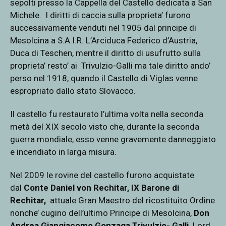
sepolti presso la Cappella del Castello dedicata a San
Michele.
I diritti di caccia sulla proprieta’ furono
successivamente venduti nel 1905 dal principe di
Mesolcina a S.A.I.R. L’Arciduca Federico d’Austria,
Duca di Teschen, mentre il diritto di usufrutto sulla
proprieta’ resto’ ai
Trivulzio-Galli ma tale diritto ando’
perso nel 1918, quando il Castello di Viglas venne
espropriato dallo stato Slovacco.
Il castello fu restaurato l’ultima volta nella seconda
metà del XIX secolo visto che, durante la seconda
guerra mondiale, esso venne gravemente danneggiato
e incendiato in larga misura.
Nel 2009 le rovine del castello furono acquistate
dal
Conte
Daniel
von Rechitar, IX Barone di
Rechitar,
attuale Gran Maestro del ricostituito Ordine
nonche’ cugino dell’ultimo Principe di Mesolcina,
Don
Andrea Giangiacomo Gonzaga Trivulzio- Galli,
Lord