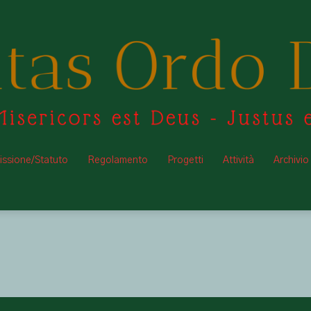
ssione/Statuto
Regolamento
Progetti
Attività
Archivio
Fraternitasodrodraconis